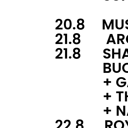
20.8
--
MUS
21.8
---
AR
21.8
-—
SH
———-
BU
———-
+ 
———-
+ 
———-
+ 
22.8
- -
RO