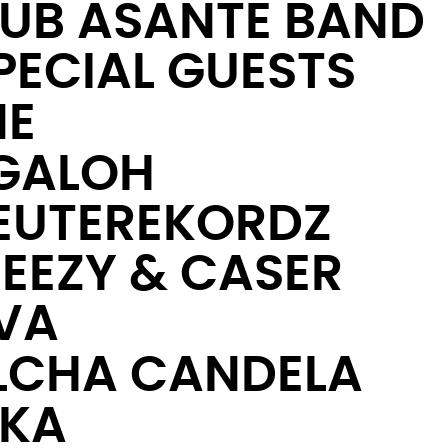
DUB ASANTE BAND
PECIAL GUESTS
NE
GALOH
TEUTEREKORDZ
EEZY & CASER
VA
LCHA CANDELA
KKA