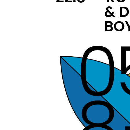
———-
& D
———-
BO