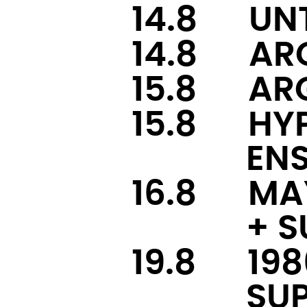
14.8
-—
UN
14.8
-—
AR
15.8
-—
AR
15.8
-—
HY
———-
EN
16.8
-—
MA
———-
+ S
19.8
-—
198
———-
SU