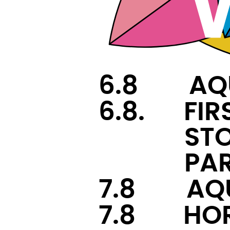
6.8
–-–
AQ
6.8.
–-
FIR
———-
ST
———-
PAR
7.8
–-–
AQ
7.8
–--
HO