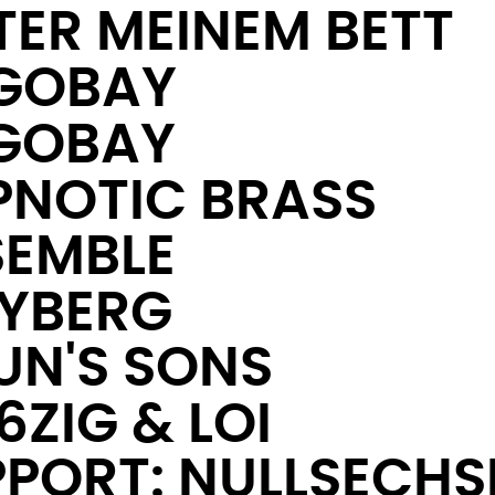
TER MEINEM BETT
GOBAY
GOBAY
PNOTIC BRASS
SEMBLE
YBERG
UN'S SONS
6ZIG & LOI
PPORT: NULLSECH