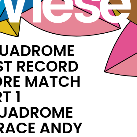
UADROME
ST RECORD
ORE MATCH
T 1
UADROME
RACE ANDY