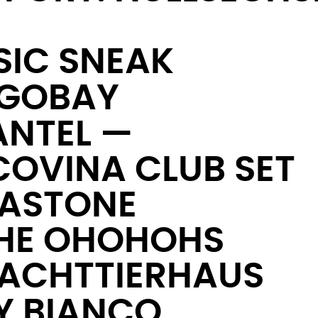
IC SNEAK
GOBAY
ANTEL —
COVINA CLUB SET
GASTONE
THE OHOHOHS
NACHTTIERHAUS
Y BIANCO