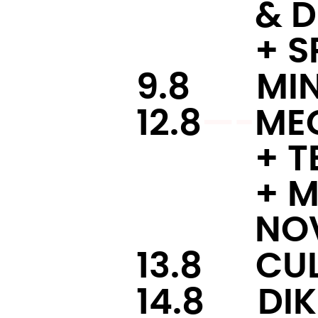
———-
& 
———-
+ S
9.8
–--
MI
12.8
—-
ME
———-
+ 
———-
+ M
———-
NO
13.8
-—
CU
14.8
-—
DI