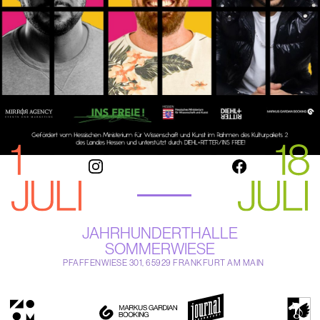
JAHRHUNDERTHALLE
SOMMERWIESE
PFAFFENWIESE 301, 65929 FRANKFURT AM MAIN