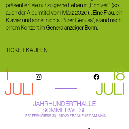
präsentiert sie nur zu gerne Leben in „Echtzeit" (so
auch der Albumtitel vom März 2020). „Eine Frau, ein
Klavier und sonst nichts. Purer Genuss", stand nach
einem Konzert im Generalanzeiger Bonn.
TICKET KAUFEN
JAHRHUNDERTHALLE
SOMMERWIESE
PFAFFENWIESE 301, 65929 FRANKFURT AM MAIN